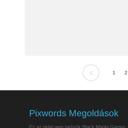
1
2
Pixwords Megoldások
Ez az oldal nem tartozik Black Maple Games.