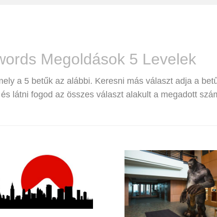
words Megoldások 5 Levelek
mely a 5 betűk az alábbi. Keresni más választ adja a bet
s látni fogod az összes választ alakult a megadott szá