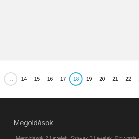
…
14
15
16
17
18
19
20
21
22
Megoldások
Megoldások 2 Levelek
Szavak 3 Levelek
Pixwords 