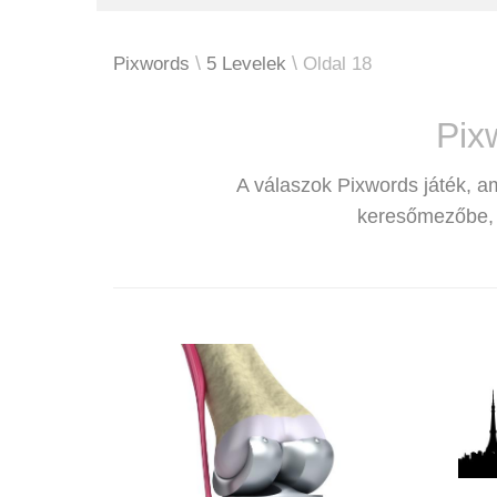
Pixwords
5 Levelek
Oldal 18
Pix
A válaszok Pixwords játék, a
keresőmezőbe, é