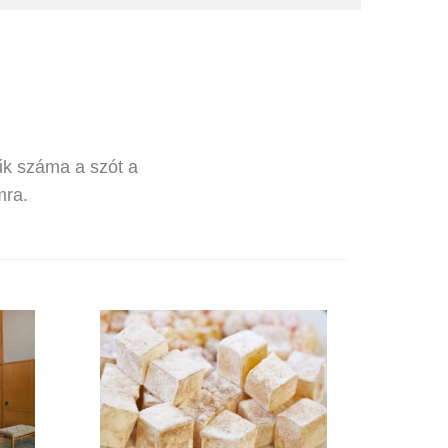
űk száma a szót a
mra.