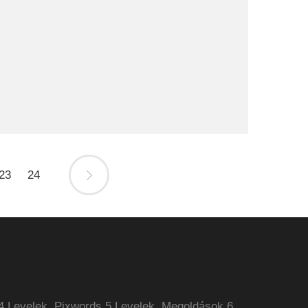
23
24
4 Levelek
Pixwords 5 Levelek
Megoldások 6