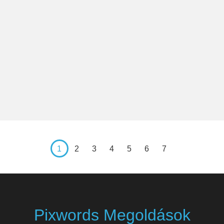
1
2
3
4
5
6
7
Pixwords Megoldások