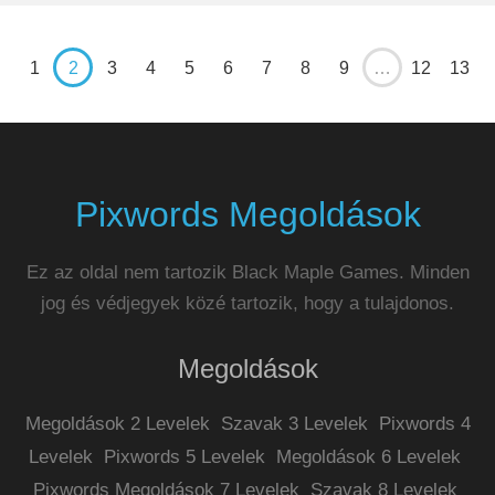
1
2
3
4
5
6
7
8
9
…
12
13
Pixwords Megoldások
Ez az oldal nem tartozik Black Maple Games. Minden
jog és védjegyek közé tartozik, hogy a tulajdonos.
Megoldások
Megoldások 2 Levelek
Szavak 3 Levelek
Pixwords 4
Levelek
Pixwords 5 Levelek
Megoldások 6 Levelek
Pixwords Megoldások 7 Levelek
Szavak 8 Levelek