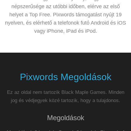
népszerűsége az utóbbi időben, elérve az első
helyet a Top Free. Pixwords támogatást nyújt 19
nyelven, és elérhető a telefonok futó Android és iOS
vagy iPhone, iPad és iPod.
Pixwords Megoldások
Ez az oldal nem tartozik Black Maple Games. Minden
jog és védjegyek közé tartozik, hogy a tulajdonos.
Megoldások