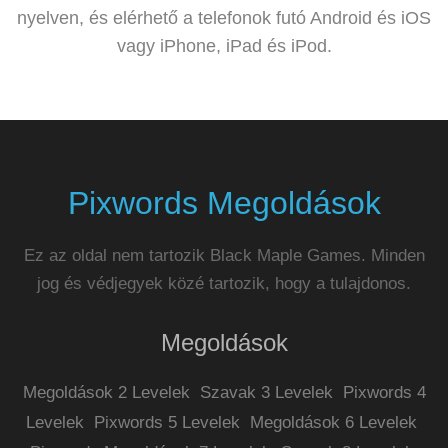
nyelven, és elérhető a telefonok futó Android és iOS
vagy iPhone, iPad és iPod.
Pixwords Megoldások
Ez az oldal nem tartozik Black Maple Games. Minden
jog és védjegyek közé tartozik, hogy a tulajdonos.
Megoldások
Megoldások 2 Levelek
Szavak 3 Levelek
Pixwords 4
Levelek
Pixwords 5 Levelek
Megoldások 6 Levelek