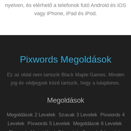
nyelven, és elérhető a telefonok futó Android és iOS
vagy iPhone, iPad és iPod.
Pixwords Megoldások
Ez az oldal nem tartozik Black Maple Games. Minden
jog és védjegyek közé tartozik, hogy a tulajdonos.
Megoldások
Megoldások 2 Levelek
Szavak 3 Levelek
Pixwords 4
Levelek
Pixwords 5 Levelek
Megoldások 6 Levelek