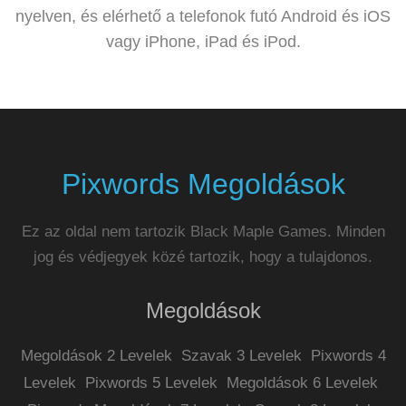
nyelven, és elérhető a telefonok futó Android és iOS
vagy iPhone, iPad és iPod.
Pixwords Megoldások
Ez az oldal nem tartozik Black Maple Games. Minden
jog és védjegyek közé tartozik, hogy a tulajdonos.
Megoldások
Megoldások 2 Levelek
Szavak 3 Levelek
Pixwords 4
Levelek
Pixwords 5 Levelek
Megoldások 6 Levelek